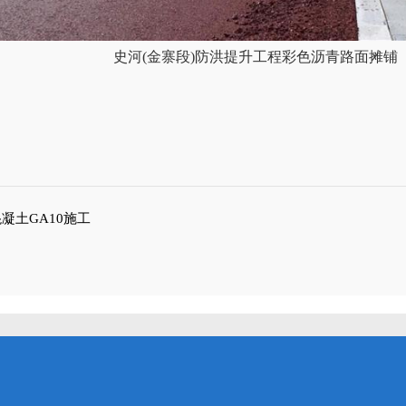
史河(金寨段)防洪提升工程彩色沥青路面摊铺
凝土GA10施工